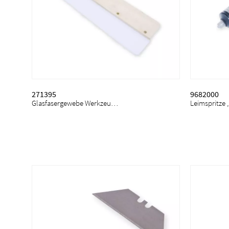
271395
9682000
Glasfasergewebe Werkzeug, Mäster
Leimspritze 