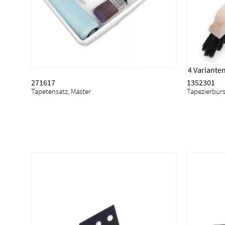
4 Variante
271617
1352301
Tapetensatz, Mäster
Tapezierbür